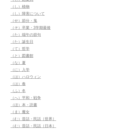
（し）植物
（し）障害について
（せ）節分・鬼
（そ）卒業・3学期最後
（た）端午の節句
（た）誕生日
（て）哲学
（と）図書館
（な）夏
（に）入学
（は）ハロウィン
（は）春
（ふ）冬
（へ）平和・戦争
（ほ）本・読書
（ま）魔女
（む）昔話・民話［世界］
（む）昔話・民話［日本］