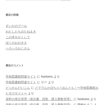
索:
最近の投稿
すいかのプール
わたしたちのたねまき
この本をかくして
ぼくのおおきさ
へろへろおじさん
最近のコメント
学校図書館関連サイト
に
hontomo
より
学校図書館関連サイト
に
りー
より
どっかんだいこん
に
どででんかぼちゃ | ほんとも！〜学校図書館お
たすけサイト〜
より
資料の発注管理（発注書、回覧、購入冊数管理）
に
hontomo
より
資料の発注管理（発注書、回覧、購入冊数管理）
に
田中ちえこ
よ