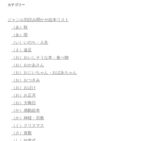
カテゴリー
ジャンル別読み聞かせ絵本リスト
（あ）秋
（あ）雨
（い）いのち・人生
（え）遠足
（お）おいしそうな本・食べ物
（お）おかあさん
（お）おじいちゃん・おばあちゃん
（お）おつきみ
（お）おばけ
（お）お正月
（お）大晦日
（か）感動絵本
（か）神様・宗教
（く）クリスマス
（さ）算数
（し）始業式