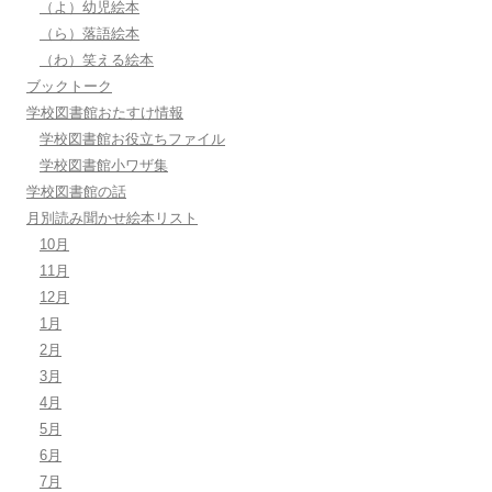
（よ）幼児絵本
（ら）落語絵本
（わ）笑える絵本
ブックトーク
学校図書館おたすけ情報
学校図書館お役立ちファイル
学校図書館小ワザ集
学校図書館の話
月別読み聞かせ絵本リスト
10月
11月
12月
1月
2月
3月
4月
5月
6月
7月