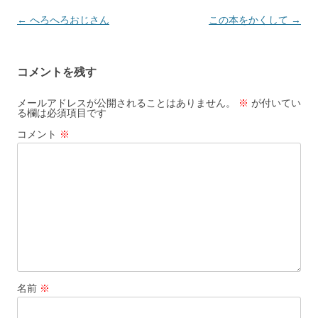
投
←
へろへろおじさん
この本をかくして
→
稿
ナ
コメントを残す
ビ
ゲ
メールアドレスが公開されることはありません。
※
が付いてい
る欄は必須項目です
ー
コメント
※
シ
ョ
ン
名前
※