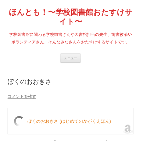
コ
ン
ほんとも！〜学校図書館おたすけサ
テ
ン
ツ
イト〜
へ
ス
キ
学校図書館に関わる学校司書さんや図書館担当の先生、司書教諭や
ッ
プ
ボランティアさん、そんなみなさんをおたすけするサイトです。
メニュー
ぼくのおおきさ
コメントを残す
ぼくのおおきさ (はじめてのかがくえほん)