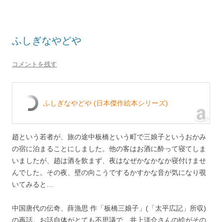
ふしぎなやどや
コメントを残す
ふしぎなやどや (日本傑作絵本シリーズ)
趙という若者が、旅の途中板橋という町で三娘子というおかみ
の宿に泊まることにしました。他の客はお酒に酔って寝てしま
いましたが、趙は酒を飲まず、夜はなぜかなかなか寝付けませ
んでした。その夜、壁の向こうでするかすかな音が気になり覗
いてみると…
中国唐代の伝奇、薛漁思 作「板橋三娘子」(「太平広記」所収)
の再話。お話自体がとても不思議で、井上洋介さんの絵がその