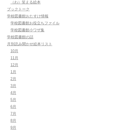
（わ）笑える絵本
ブックトーク
学校図書館おたすけ情報
学校図書館お役立ちファイル
学校図書館小ワザ集
学校図書館の話
月別読み聞かせ絵本リスト
10月
11月
12月
1月
2月
3月
4月
5月
6月
7月
8月
9月