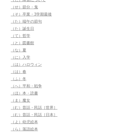
（せ）節分・鬼
（そ）卒業・3学期最後
（た）端午の節句
（た）誕生日
（て）哲学
（と）図書館
（な）夏
（に）入学
（は）ハロウィン
（は）春
（ふ）冬
（へ）平和・戦争
（ほ）本・読書
（ま）魔女
（む）昔話・民話［世界］
（む）昔話・民話［日本］
（よ）幼児絵本
（ら）落語絵本