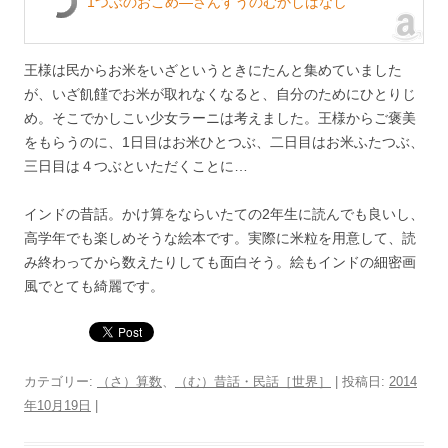
1つぶのおこめ―さんすうのむかしばなし
王様は民からお米をいざというときにたんと集めていました
が、いざ飢饉でお米が取れなくなると、自分のためにひとりじ
め。そこでかしこい少女ラーニは考えました。王様からご褒美
をもらうのに、1日目はお米ひとつぶ、二日目はお米ふたつぶ、
三日目は４つぶといただくことに…
インドの昔話。かけ算をならいたての2年生に読んでも良いし、
高学年でも楽しめそうな絵本です。実際に米粒を用意して、読
み終わってから数えたりしても面白そう。絵もインドの細密画
風でとても綺麗です。
カテゴリー:
（さ）算数
、
（む）昔話・民話［世界］
| 投稿日:
2014
年10月19日
|