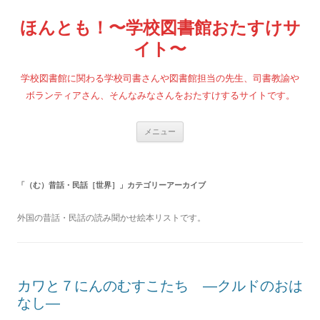
コ
ン
ほんとも！〜学校図書館おたすけサ
テ
ン
ツ
イト〜
へ
ス
キ
学校図書館に関わる学校司書さんや図書館担当の先生、司書教諭や
ッ
プ
ボランティアさん、そんなみなさんをおたすけするサイトです。
メニュー
「
（む）昔話・民話［世界］
」カテゴリーアーカイブ
外国の昔話・民話の読み聞かせ絵本リストです。
カワと７にんのむすこたち ―クルドのおは
なし―