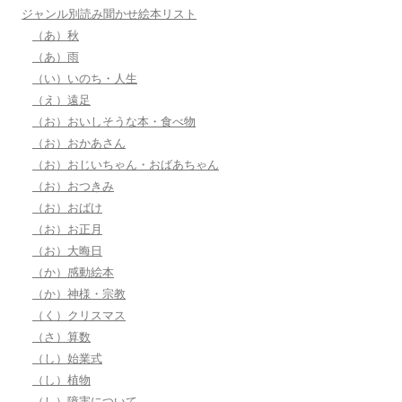
ジャンル別読み聞かせ絵本リスト
（あ）秋
（あ）雨
（い）いのち・人生
（え）遠足
（お）おいしそうな本・食べ物
（お）おかあさん
（お）おじいちゃん・おばあちゃん
（お）おつきみ
（お）おばけ
（お）お正月
（お）大晦日
（か）感動絵本
（か）神様・宗教
（く）クリスマス
（さ）算数
（し）始業式
（し）植物
（し）障害について