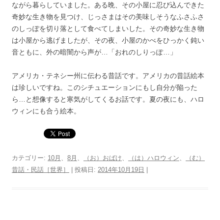
ながら暮らしていました。ある晩、その小屋に忍び込んできた
奇妙な生き物を見つけ、じっさまはその美味しそうなふさふさ
のしっぽを切り落として食べてしまいした。その奇妙な生き物
は小屋から逃げましたが、その夜、小屋のかべをひっかく鈍い
音ともに、外の暗闇から声が…「おれのしりっぽ…」
アメリカ・テネシー州に伝わる昔話です。アメリカの昔話絵本
は珍しいですね。このシチュエーションにもし自分が陥った
ら…と想像すると寒気がしてくるお話です。夏の夜にも、ハロ
ウィンにも合う絵本。
カテゴリー:
10月
、
8月
、
（お）おばけ
、
（は）ハロウィン
、
（む）
昔話・民話［世界］
| 投稿日:
2014年10月19日
|