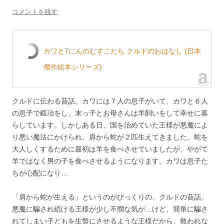
コメントを残す
カワと7にんのむすこたち クルドのおはなし (日本
傑作絵本シリーズ)
クルドに伝わる昔話。カワには７人の息子がいて、カワと６人
の息子で鍛冶をし、末っ子とお母さんは羊飼いをして幸せに暮
らしています。しかしある日、国を治めていた王様が悪魔によ
り悪い魔法にかけられ、肩から蛇が２匹生えてきました。蛇を
大人しくするために最初は羊を食べさせていましたが、やがて
羊ではなく男の子を食べさせるようになります。カワは息子た
ちが心配になり…
「肩から蛇が生える」というのがびっくりの、クルドの昔話。
悪魔に騙され続ける王様が少し不憫な気が…けど、簡単に騙さ
れてしまい子どもを生贄にさせるような王様だから、救われな