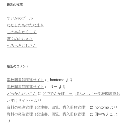
最近の投稿
すいかのプール
わたしたちのたねまき
この本をかくして
ぼくのおおきさ
へろへろおじさん
最近のコメント
学校図書館関連サイト
に
hontomo
より
学校図書館関連サイト
に
りー
より
どっかんだいこん
に
どででんかぼちゃ | ほんとも！〜学校図書館お
たすけサイト〜
より
資料の発注管理（発注書、回覧、購入冊数管理）
に
hontomo
より
資料の発注管理（発注書、回覧、購入冊数管理）
に
田中ちえこ
よ
り