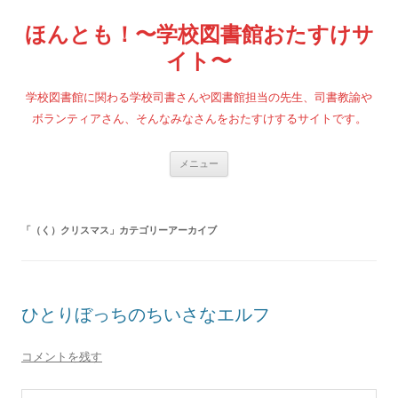
コ
ン
ほんとも！〜学校図書館おたすけサ
テ
ン
ツ
イト〜
へ
ス
キ
学校図書館に関わる学校司書さんや図書館担当の先生、司書教諭や
ッ
プ
ボランティアさん、そんなみなさんをおたすけするサイトです。
メニュー
「
（く）クリスマス
」カテゴリーアーカイブ
ひとりぼっちのちいさなエルフ
コメントを残す