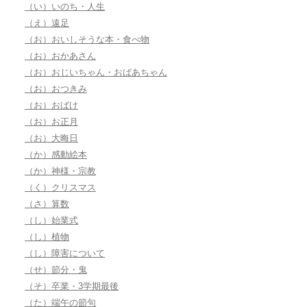
（い）いのち・人生
（え）遠足
（お）おいしそうな本・食べ物
（お）おかあさん
（お）おじいちゃん・おばあちゃん
（お）おつきみ
（お）おばけ
（お）お正月
（お）大晦日
（か）感動絵本
（か）神様・宗教
（く）クリスマス
（さ）算数
（し）始業式
（し）植物
（し）障害について
（せ）節分・鬼
（そ）卒業・3学期最後
（た）端午の節句