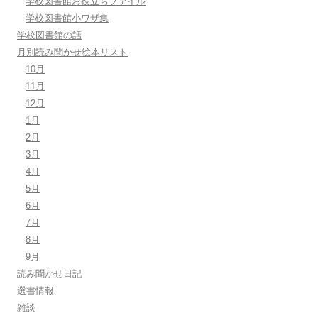
学校図書館お役立ちファイル
学校図書館小ワザ集
学校図書館の話
月別読み聞かせ絵本リスト
10月
11月
12月
1月
2月
3月
4月
5月
6月
7月
8月
9月
読み聞かせ日記
選書情報
雑談