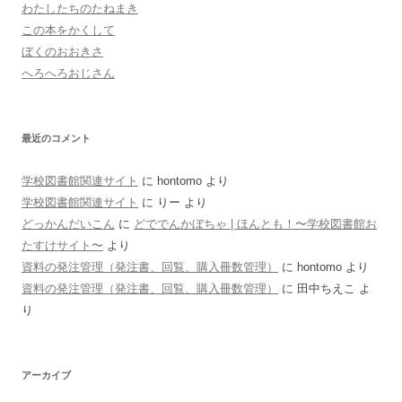
わたしたちのたねまき
この本をかくして
ぼくのおおきさ
へろへろおじさん
最近のコメント
学校図書館関連サイト
に
hontomo
より
学校図書館関連サイト
に
りー
より
どっかんだいこん
に
どででんかぼちゃ | ほんとも！〜学校図書館お
たすけサイト〜
より
資料の発注管理（発注書、回覧、購入冊数管理）
に
hontomo
より
資料の発注管理（発注書、回覧、購入冊数管理）
に
田中ちえこ
よ
り
アーカイブ