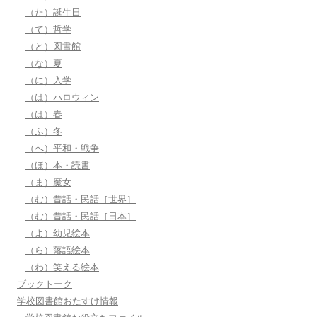
（た）誕生日
（て）哲学
（と）図書館
（な）夏
（に）入学
（は）ハロウィン
（は）春
（ふ）冬
（へ）平和・戦争
（ほ）本・読書
（ま）魔女
（む）昔話・民話［世界］
（む）昔話・民話［日本］
（よ）幼児絵本
（ら）落語絵本
（わ）笑える絵本
ブックトーク
学校図書館おたすけ情報