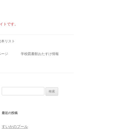
イトです。
絵本リスト
ページ
学校図書館おたすけ情報
学校図書館小ワザ集
学校図書館お役立ちファイル
検
索:
・食べ物
最近の投稿
すいかのプール