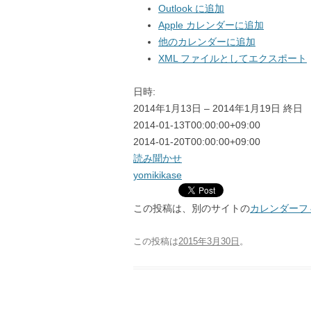
Outlook に追加
7月
7月
Apple カレンダーに追加
他のカレンダーに追加
8月
8月
XML ファイルとしてエクスポート
9月
9月
日時:
10月
10月
2014年1月13日 – 2014年1月19日
終日
2014-01-13T00:00:00+09:00
11月
11月
2014-01-20T00:00:00+09:00
読み聞かせ
12月
12月
yomikikase
この投稿は、別のサイトの
カレンダーフ
この投稿は
2015年3月30日
。