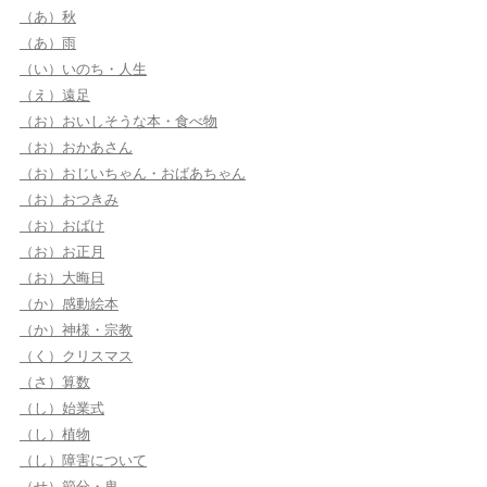
（あ）秋
（あ）雨
（い）いのち・人生
（え）遠足
（お）おいしそうな本・食べ物
（お）おかあさん
（お）おじいちゃん・おばあちゃん
（お）おつきみ
（お）おばけ
（お）お正月
（お）大晦日
（か）感動絵本
（か）神様・宗教
（く）クリスマス
（さ）算数
（し）始業式
（し）植物
（し）障害について
（せ）節分・鬼