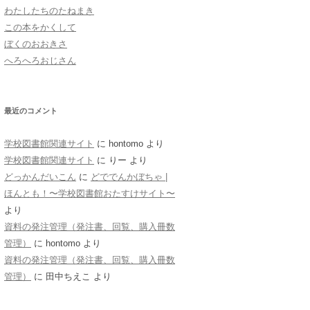
わたしたちのたねまき
おばあちゃん
この本をかくして
ぼくのおおきさ
へろへろおじさん
最近のコメント
学校図書館関連サイト
に
hontomo
より
学校図書館関連サイト
に
りー
より
どっかんだいこん
に
どででんかぼちゃ |
ほんとも！〜学校図書館おたすけサイト〜
より
資料の発注管理（発注書、回覧、購入冊数
管理）
に
hontomo
より
資料の発注管理（発注書、回覧、購入冊数
管理）
に
田中ちえこ
より