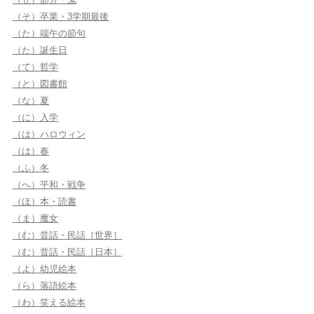
（そ）卒業・3学期最後
（た）端午の節句
（た）誕生日
（て）哲学
（と）図書館
（な）夏
（に）入学
（は）ハロウィン
（は）春
（ふ）冬
（へ）平和・戦争
（ほ）本・読書
（ま）魔女
（む）昔話・民話［世界］
（む）昔話・民話［日本］
（よ）幼児絵本
（ら）落語絵本
（わ）笑える絵本