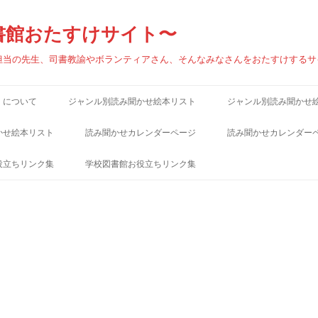
書館おたすけサイト〜
担当の先生、司書教諭やボランティアさん、そんなみなさんをおたすけするサ
」について
ジャンル別読み聞かせ絵本リスト
ジャンル別読み聞かせ
（あ）秋
（あ）秋
かせ絵本リスト
読み聞かせカレンダーページ
読み聞かせカレンダー
（あ）雨
（あ）雨
役立ちリンク集
学校図書館お役立ちリンク集
（い）いのち・人生
（い）いのち・人生
連ブログ
学校図書館関連ブログ
（え）遠足
（え）遠足
連サイト
学校図書館関連サイト
（お）おいしそうな本・食べ物
（お）おいしそうな本
サイト
児童書出版社サイト
（お）大晦日
（お）大晦日
ンク集
児童図書館リンク集
（お）おかあさん
（お）おかあさん