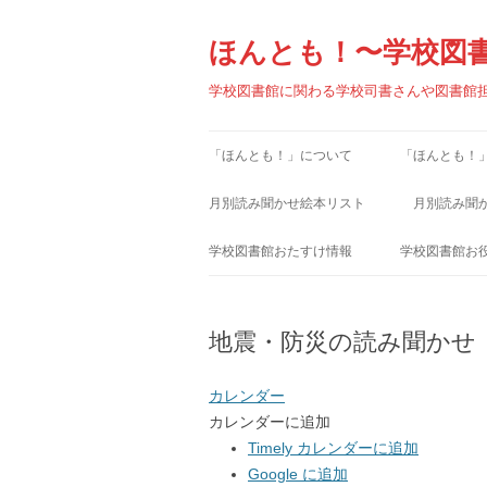
コ
ン
テ
ほんとも！〜学校図
ン
ツ
へ
学校図書館に関わる学校司書さんや図書館
ス
キ
ッ
プ
「ほんとも！」について
「ほんとも！
月別読み聞かせ絵本リスト
月別読み聞
1月
1月
学校図書館おたすけ情報
学校図書館お
2月
2月
学校図書館小ワザ集
学校図書館関
地震・防災の読み聞かせ
3月
3月
学校図書館お役立ちファイル
学校図書館関
4月
4月
児童書出版社
カレンダー
カレンダーに追加
5月
5月
児童図書館リ
Timely カレンダーに追加
6月
Google に追加
6月