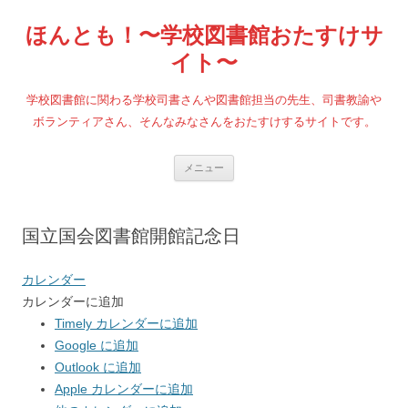
コ
ン
ほんとも！〜学校図書館おたすけサ
テ
ン
ツ
イト〜
へ
ス
キ
学校図書館に関わる学校司書さんや図書館担当の先生、司書教諭や
ッ
プ
ボランティアさん、そんなみなさんをおたすけするサイトです。
メニュー
国立国会図書館開館記念日
カレンダー
カレンダーに追加
Timely カレンダーに追加
Google に追加
Outlook に追加
Apple カレンダーに追加