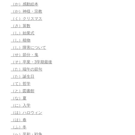
（か）感動絵本
（か）神様・宗教
（く）クリスマス
（さ）算数
（し）始業式
（し）植物
（し）障害について
（せ）節分・鬼
（そ）卒業・3学期最後
（た）端午の節句
（た）誕生日
（て）哲学
（と）図書館
（な）夏
（に）入学
（は）ハロウィン
（は）春
（ふ）冬
（へ）平和・戦争