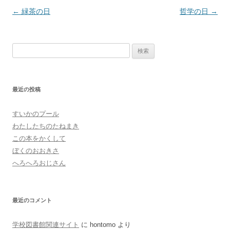
投
←
緑茶の日
哲学の日
→
稿
ナ
検
ビ
索:
ゲ
ー
最近の投稿
シ
ョ
すいかのプール
ン
わたしたちのたねまき
この本をかくして
ぼくのおおきさ
へろへろおじさん
最近のコメント
学校図書館関連サイト
に
hontomo
より