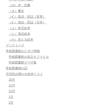
（ほ）本・読書
（ま）魔女
（む）昔話・民話［世界］
（む）昔話・民話［日本］
（よ）幼児絵本
（ら）落語絵本
（わ）笑える絵本
ブックトーク
学校図書館おたすけ情報
学校図書館お役立ちファイル
学校図書館小ワザ集
学校図書館の話
月別読み聞かせ絵本リスト
10月
11月
12月
1月
2月