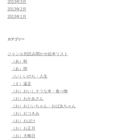
2013年3月
2013年2月
2013年1月
カテゴリー
ジャンル別読み聞かせ絵本リスト
（あ）秋
（あ）雨
（い）いのち・人生
（え）遠足
（お）おいしそうな本・食べ物
（お）おかあさん
（お）おじいちゃん・おばあちゃん
（お）おつきみ
（お）おばけ
（お）お正月
（お）大晦日