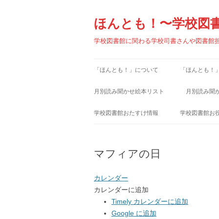
コ
ン
テ
ほんとも！〜学校図
ン
ツ
へ
学校図書館に関わる学校司書さんや図書館
ス
キ
ッ
プ
「ほんとも！」について
「ほんとも！
月別読み聞かせ絵本リスト
月別読み聞
1月
1月
学校図書館おたすけ情報
学校図書館お
2月
2月
学校図書館小ワザ集
学校図書館関
マフィアの日
3月
3月
学校図書館お役立ちファイル
学校図書館関
4月
4月
児童書出版社
カレンダー
カレンダーに追加
5月
5月
児童図書館リ
Timely カレンダーに追加
6月
Google に追加
6月