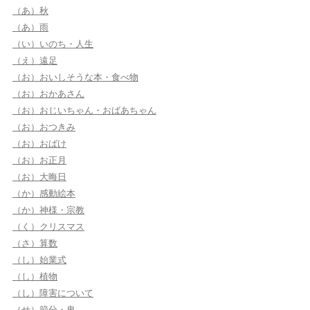
（あ）秋
（あ）雨
（い）いのち・人生
（え）遠足
（お）おいしそうな本・食べ物
（お）おかあさん
（お）おじいちゃん・おばあちゃん
（お）おつきみ
（お）おばけ
（お）お正月
（お）大晦日
（か）感動絵本
（か）神様・宗教
（く）クリスマス
（さ）算数
（し）始業式
（し）植物
（し）障害について
（せ）節分・鬼