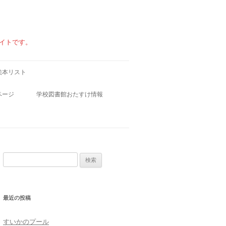
イトです。
絵本リスト
ページ
学校図書館おたすけ情報
学校図書館小ワザ集
学校図書館お役立ちファイル
検
索:
・食べ物
最近の投稿
すいかのプール