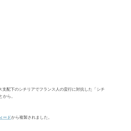
（お）おじいちゃん・おばあちゃん
（お）おじいちゃん・
（お）お正月
（お）お正月
（お）おつきみ
（お）おつきみ
（お）おばけ
（お）おばけ
（か）神様・宗教
（か）神様・宗教
（か）感動絵本
（か）感動絵本
（く）クリスマス
（く）クリスマス
ンス支配下のシチリアでフランス人の蛮行に対抗した「シチ
（さ）算数
（さ）算数
とから。
（し）始業式
（し）始業式
（し）障害について
（し）障害について
ィード
から複製されました。
（し）植物
（し）植物