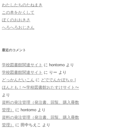
わたしたちのたねまき
おばあちゃん
この本をかくして
ぼくのおおきさ
へろへろおじさん
最近のコメント
学校図書館関連サイト
に
hontomo
より
学校図書館関連サイト
に
りー
より
どっかんだいこん
に
どででんかぼちゃ |
ほんとも！〜学校図書館おたすけサイト〜
より
資料の発注管理（発注書、回覧、購入冊数
管理）
に
hontomo
より
資料の発注管理（発注書、回覧、購入冊数
管理）
に
田中ちえこ
より