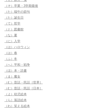
（そ）卒業・3学期最後
（た）端午の節句
（た）誕生日
（て）哲学
（と）図書館
（な）夏
（に）入学
（は）ハロウィン
（は）春
（ふ）冬
（へ）平和・戦争
（ほ）本・読書
（ま）魔女
（む）昔話・民話［世界］
（む）昔話・民話［日本］
（よ）幼児絵本
（ら）落語絵本
（わ）笑える絵本