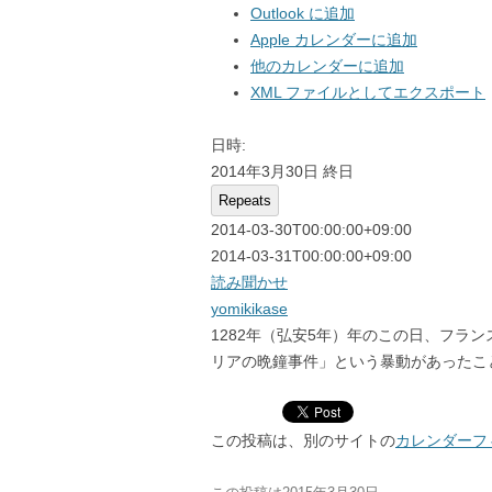
Outlook に追加
7月
7月
Apple カレンダーに追加
他のカレンダーに追加
8月
8月
XML ファイルとしてエクスポート
9月
9月
日時:
10月
10月
2014年3月30日
終日
Repeats
11月
11月
2014-03-30T00:00:00+09:00
2014-03-31T00:00:00+09:00
12月
12月
読み聞かせ
yomikikase
1282年（弘安5年）年のこの日、フラ
リアの晩鐘事件」という暴動があったこ
この投稿は、別のサイトの
カレンダーフ