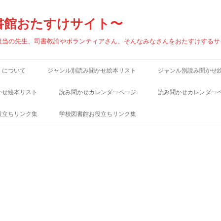
書館おたすけサイト〜
担当の先生、司書教諭やボランティアさん、そんなみなさんをおたすけするサ
」について
ジャンル別読み聞かせ絵本リスト
ジャンル別読み聞かせ
（あ）秋
（あ）秋
かせ絵本リスト
読み聞かせカレンダーページ
読み聞かせカレンダー
（あ）雨
（あ）雨
役立ちリンク集
学校図書館お役立ちリンク集
（い）いのち・人生
（い）いのち・人生
連ブログ
学校図書館関連ブログ
（え）遠足
（え）遠足
連サイト
学校図書館関連サイト
（お）おいしそうな本・食べ物
（お）おいしそうな本
サイト
児童書出版社サイト
（お）大晦日
（お）大晦日
ンク集
児童図書館リンク集
（お）おかあさん
（お）おかあさん