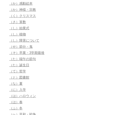
（か）感動絵本
（か）神様・宗教
（く）クリスマス
（さ）算数
（し）始業式
（し）植物
（し）障害について
（せ）節分・鬼
（そ）卒業・3学期最後
（た）端午の節句
（た）誕生日
（て）哲学
（と）図書館
（な）夏
（に）入学
（は）ハロウィン
（は）春
（ふ）冬
（へ）平和・戦争