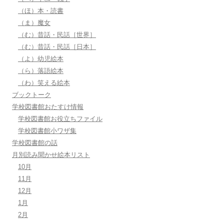
（ほ）本・読書
（ま）魔女
（む）昔話・民話［世界］
（む）昔話・民話［日本］
（よ）幼児絵本
（ら）落語絵本
（わ）笑える絵本
ブックトーク
学校図書館おたすけ情報
学校図書館お役立ちファイル
学校図書館小ワザ集
学校図書館の話
月別読み聞かせ絵本リスト
10月
11月
12月
1月
2月