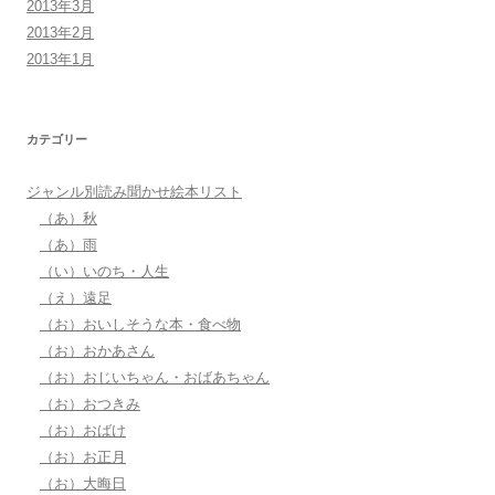
2013年3月
2013年2月
2013年1月
カテゴリー
ジャンル別読み聞かせ絵本リスト
（あ）秋
（あ）雨
（い）いのち・人生
（え）遠足
（お）おいしそうな本・食べ物
（お）おかあさん
（お）おじいちゃん・おばあちゃん
（お）おつきみ
（お）おばけ
（お）お正月
（お）大晦日