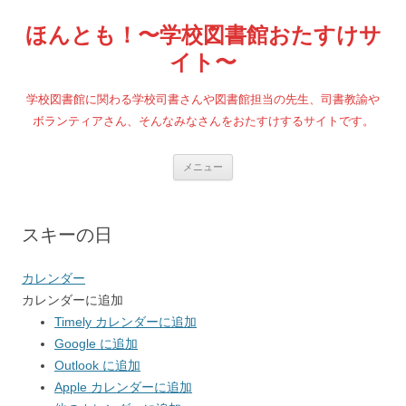
コ
ン
ほんとも！〜学校図書館おたすけサ
テ
ン
ツ
イト〜
へ
ス
キ
学校図書館に関わる学校司書さんや図書館担当の先生、司書教諭や
ッ
プ
ボランティアさん、そんなみなさんをおたすけするサイトです。
メニュー
スキーの日
カレンダー
カレンダーに追加
Timely カレンダーに追加
Google に追加
Outlook に追加
Apple カレンダーに追加