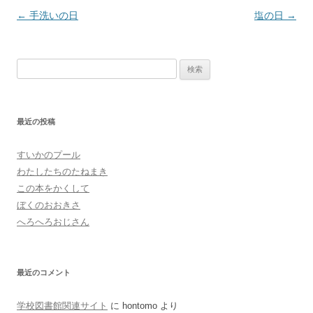
投
←
手洗いの日
塩の日
→
稿
ナ
検
ビ
索:
ゲ
ー
最近の投稿
シ
ョ
すいかのプール
ン
わたしたちのたねまき
この本をかくして
ぼくのおおきさ
へろへろおじさん
最近のコメント
学校図書館関連サイト
に
hontomo
より