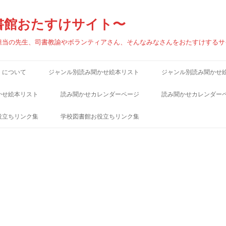
書館おたすけサイト〜
担当の先生、司書教諭やボランティアさん、そんなみなさんをおたすけするサ
」について
ジャンル別読み聞かせ絵本リスト
ジャンル別読み聞かせ
（あ）秋
（あ）秋
かせ絵本リスト
読み聞かせカレンダーページ
読み聞かせカレンダー
（あ）雨
（あ）雨
役立ちリンク集
学校図書館お役立ちリンク集
（い）いのち・人生
（い）いのち・人生
連ブログ
学校図書館関連ブログ
（え）遠足
（え）遠足
連サイト
学校図書館関連サイト
（お）おいしそうな本・食べ物
（お）おいしそうな本
サイト
児童書出版社サイト
（お）大晦日
（お）大晦日
ンク集
児童図書館リンク集
（お）おかあさん
（お）おかあさん