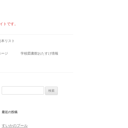
イトです。
絵本リスト
ページ
学校図書館おたすけ情報
学校図書館小ワザ集
学校図書館お役立ちファイル
検
索:
・食べ物
最近の投稿
すいかのプール