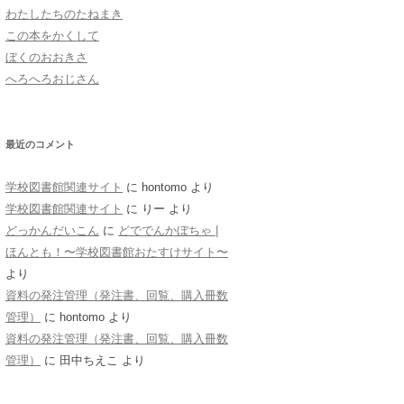
わたしたちのたねまき
おばあちゃん
この本をかくして
ぼくのおおきさ
へろへろおじさん
最近のコメント
学校図書館関連サイト
に
hontomo
より
学校図書館関連サイト
に
りー
より
どっかんだいこん
に
どででんかぼちゃ |
ほんとも！〜学校図書館おたすけサイト〜
より
資料の発注管理（発注書、回覧、購入冊数
管理）
に
hontomo
より
資料の発注管理（発注書、回覧、購入冊数
管理）
に
田中ちえこ
より