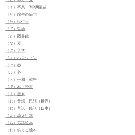
（そ）卒業・3学期最後
（た）端午の節句
（た）誕生日
（て）哲学
（と）図書館
（な）夏
（に）入学
（は）ハロウィン
（は）春
（ふ）冬
（へ）平和・戦争
（ほ）本・読書
（ま）魔女
（む）昔話・民話［世界］
（む）昔話・民話［日本］
（よ）幼児絵本
（ら）落語絵本
（わ）笑える絵本