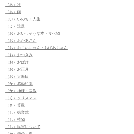
（あ）秋
（あ）雨
（い）いのち・人生
（え）遠足
（お）おいしそうな本・食べ物
（お）おかあさん
（お）おじいちゃん・おばあちゃん
（お）おつきみ
（お）おばけ
（お）お正月
（お）大晦日
（か）感動絵本
（か）神様・宗教
（く）クリスマス
（さ）算数
（し）始業式
（し）植物
（し）障害について
（せ）節分・鬼