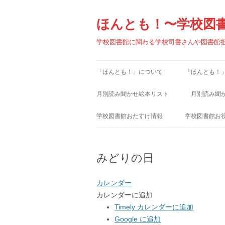
コ
ン
テ
ほんとも！〜学校図
ン
ツ
へ
学校図書館に関わる学校司書さんや図書館
ス
キ
ッ
プ
「ほんとも！」について
「ほんとも！
月別読み聞かせ絵本リスト
月別読み聞
1月
1月
学校図書館おたすけ情報
学校図書館お
2月
2月
学校図書館小ワザ集
学校図書館関
みどりの日
3月
3月
学校図書館お役立ちファイル
学校図書館関
4月
4月
児童書出版社
カレンダー
カレンダーに追加
5月
5月
児童図書館リ
Timely カレンダーに追加
6月
Google に追加
6月