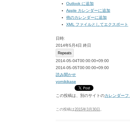
Outlook に追加
7月
7月
Apple カレンダーに追加
他のカレンダーに追加
8月
8月
XML ファイルとしてエクスポート
9月
9月
日時:
10月
10月
2014年5月4日
終日
Repeats
11月
11月
2014-05-04T00:00:00+09:00
2014-05-05T00:00:00+09:00
12月
12月
読み聞かせ
yomikikase
この投稿は、別のサイトの
カレンダーフ
この投稿は
2015年3月30日
。