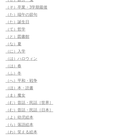
（そ）卒業・3学期最後
（た）端午の節句
（た）誕生日
（て）哲学
（と）図書館
（な）夏
（に）入学
（は）ハロウィン
（は）春
（ふ）冬
（へ）平和・戦争
（ほ）本・読書
（ま）魔女
（む）昔話・民話［世界］
（む）昔話・民話［日本］
（よ）幼児絵本
（ら）落語絵本
（わ）笑える絵本