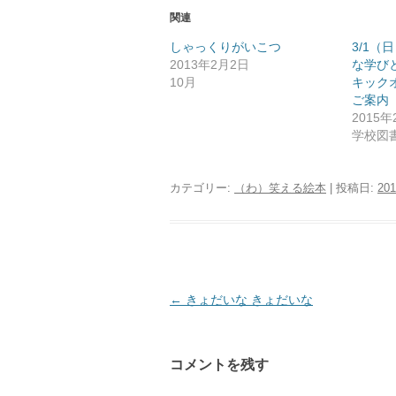
関連
しゃっくりがいこつ
3/1（
2013年2月2日
な学び
10月
キック
ご案内
2015年
学校図
カテゴリー:
（わ）笑える絵本
| 投稿日:
20
投
←
きょだいな きょだいな
稿
ナ
コメントを残す
ビ