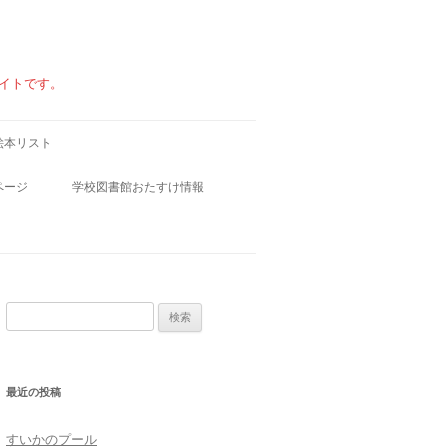
イトです。
絵本リスト
ページ
学校図書館おたすけ情報
学校図書館小ワザ集
学校図書館お役立ちファイル
検
索:
・食べ物
最近の投稿
すいかのプール