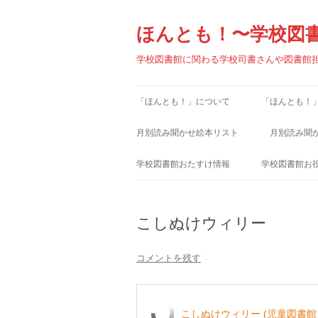
コ
ン
テ
ほんとも！〜学校図
ン
ツ
へ
学校図書館に関わる学校司書さんや図書館
ス
キ
ッ
プ
「ほんとも！」について
「ほんとも！
月別読み聞かせ絵本リスト
月別読み聞
1月
1月
学校図書館おたすけ情報
学校図書館お
2月
2月
学校図書館小ワザ集
学校図書館関
こしぬけウィリー
3月
3月
学校図書館お役立ちファイル
学校図書館関
4月
4月
児童書出版社
コメントを残す
5月
5月
児童図書館リ
6月
6月
こしぬけウィリー (児童図書館