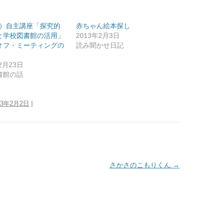
（せ）節分・鬼
（せ）節分・鬼
日）自主講座「探究的
赤ちゃん絵本探し
（そ）卒業・3学期最後
（そ）卒業・3学期最後
と学校図書館の活用」
2013年2月3日
オフ・ミーティングの
読み聞かせ日記
（た）誕生日
（た）誕生日
2月23日
（て）哲学
（て）哲学
書館の話
（と）図書館
（と）図書館
13年2月2日
|
（な）夏
（な）夏
（に）入学
（に）入学
（は）春
（は）春
さかさのこもりくん
→
（は）ハロウィン
（は）ハロウィン
（へ）平和・戦争
（へ）平和・戦争
（ふ）冬
（ふ）冬