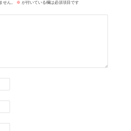
ません。
※
が付いている欄は必須項目です
（ほ）本・読書
（ほ）本・読書
（ま）魔女
（ま）魔女
（む）昔話・民話［世界］
（む）昔話・民話［世
（む）昔話・民話［日本］
（む）昔話・民話［日
（よ）幼児絵本
（よ）幼児絵本
（ら）落語絵本
（ら）落語絵本
（わ）笑える絵本
（わ）笑える絵本