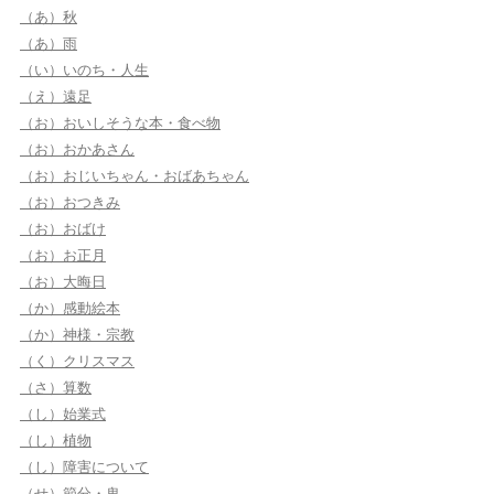
（あ）秋
（あ）雨
（い）いのち・人生
（え）遠足
（お）おいしそうな本・食べ物
（お）おかあさん
（お）おじいちゃん・おばあちゃん
（お）おつきみ
（お）おばけ
（お）お正月
（お）大晦日
（か）感動絵本
（か）神様・宗教
（く）クリスマス
（さ）算数
（し）始業式
（し）植物
（し）障害について
（せ）節分・鬼