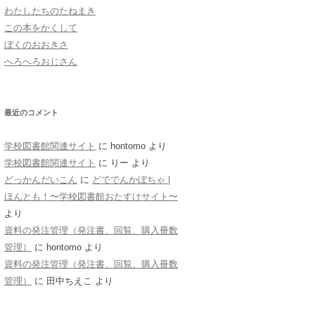
わたしたちのたねまき
おばあちゃん
この本をかくして
ぼくのおおきさ
へろへろおじさん
最近のコメント
学校図書館関連サイト
に
hontomo
より
学校図書館関連サイト
に
りー
より
どっかんだいこん
に
どででんかぼちゃ |
ほんとも！〜学校図書館おたすけサイト〜
より
資料の発注管理（発注書、回覧、購入冊数
管理）
に
hontomo
より
資料の発注管理（発注書、回覧、購入冊数
管理）
に
田中ちえこ
より