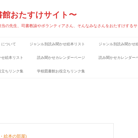
書館おたすけサイト〜
担当の先生、司書教諭やボランティアさん、そんなみなさんをおたすけするサ
」について
ジャンル別読み聞かせ絵本リスト
ジャンル別読み聞かせ
（あ）秋
（あ）秋
かせ絵本リスト
読み聞かせカレンダーページ
読み聞かせカレンダー
（あ）雨
（あ）雨
役立ちリンク集
学校図書館お役立ちリンク集
（い）いのち・人生
（い）いのち・人生
連ブログ
学校図書館関連ブログ
（え）遠足
（え）遠足
連サイト
学校図書館関連サイト
（お）おいしそうな本・食べ物
（お）おいしそうな本
サイト
児童書出版社サイト
（お）大晦日
（お）大晦日
ンク集
児童図書館リンク集
（お）おかあさん
（お）おかあさん
・絵本の部屋)