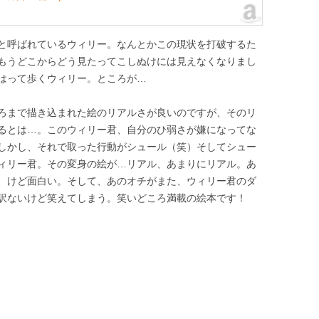
（お）おじいちゃん・おばあちゃん
（お）おじいちゃん・
と呼ばれているウィリー。なんとかこの現状を打破するた
（お）お正月
（お）お正月
もうどこからどう見たってこしぬけには見えなくなりまし
（お）おつきみ
（お）おつきみ
はって歩くウィリー。ところが…
（お）おばけ
（お）おばけ
ろまで描き込まれた絵のリアルさが良いのですが、そのリ
るとは…。このウィリー君、自分のひ弱さが嫌になってな
（か）神様・宗教
（か）神様・宗教
しかし、それで取った行動がシュール（笑）そしてシュー
ィリー君。その変身の絵が…リアル、あまりにリアル。あ
（か）感動絵本
（か）感動絵本
、けど面白い。そして、あのオチがまた、ウィリー君のダ
（く）クリスマス
（く）クリスマス
訳ないけど笑えてしまう。笑いどころ満載の絵本です！
（さ）算数
（さ）算数
（し）始業式
（し）始業式
（し）障害について
（し）障害について
（し）植物
（し）植物