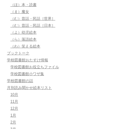
（ほ）本・読書
（ま）魔女
（む）昔話・民話［世界］
（む）昔話・民話［日本］
（よ）幼児絵本
（ら）落語絵本
（わ）笑える絵本
ブックトーク
学校図書館おたすけ情報
学校図書館お役立ちファイル
学校図書館小ワザ集
学校図書館の話
月別読み聞かせ絵本リスト
10月
11月
12月
1月
2月