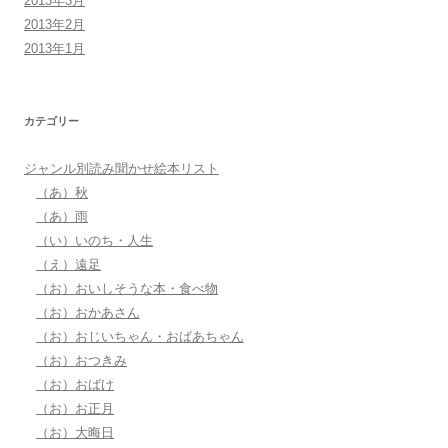
2013年3月
2013年2月
2013年1月
カテゴリー
ジャンル別読み聞かせ絵本リスト
（あ）秋
（あ）雨
（い）いのち・人生
（え）遠足
（お）おいしそうな本・食べ物
（お）おかあさん
（お）おじいちゃん・おばあちゃん
（お）おつきみ
（お）おばけ
（お）お正月
（お）大晦日