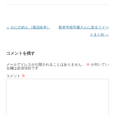
投
←
おにのめん（落語絵本）
新米学校司書さんに送るツイー
稿
トまとめ
→
ナ
ビ
コメントを残す
ゲ
ー
メールアドレスが公開されることはありません。
※
が付いてい
る欄は必須項目です
シ
コメント
※
ョ
ン