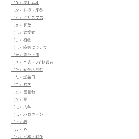
（か）感動絵本
（か）神様・宗教
（く）クリスマス
（さ）算数
（し）始業式
（し）植物
（し）障害について
（せ）節分・鬼
（そ）卒業・3学期最後
（た）端午の節句
（た）誕生日
（て）哲学
（と）図書館
（な）夏
（に）入学
（は）ハロウィン
（は）春
（ふ）冬
（へ）平和・戦争