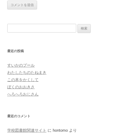
検
索:
最近の投稿
すいかのプール
わたしたちのたねまき
この本をかくして
ぼくのおおきさ
へろへろおじさん
最近のコメント
学校図書館関連サイト
に
hontomo
より