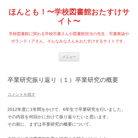
コ
ン
ほんとも！〜学校図書館おたすけサ
テ
ン
ツ
イト〜
へ
ス
キ
学校図書館に関わる学校司書さんや図書館担当の先生、司書教諭や
ッ
プ
ボランティアさん、そんなみなさんをおたすけするサイトです。
メニュー
卒業研究振り返り（１）卒業研究の概要
コメントを残す
2012年度に1年間をかけて、6年生で卒業研究を行いました。
その内容を何回かに分けて振り返りたいと思います。
その前に、まずは卒業研究の概要について。