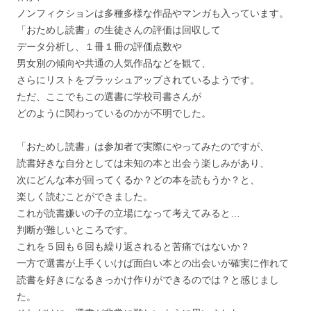
ノンフィクションは多種多様な作品やマンガも入っています。
「おためし読書」の生徒さんの評価は回収して
データ分析し、１冊１冊の評価点数や
男女別の傾向や共通の人気作品などを観て、
さらにリストをブラッシュアップされているようです。
ただ、ここでもこの選書に学校司書さんが
どのように関わっているのかが不明でした。
「おためし読書」は参加者で実際にやってみたのですが、
読書好きな自分としては未知の本と出会う楽しみがあり、
次にどんな本が回ってくるか？どの本を読もうか？と、
楽しく読むことができました。
これが読書嫌いの子の立場になって考えてみると…
判断が難しいところです。
これを５回も６回も繰り返されると苦痛ではないか？
一方で選書が上手くいけば面白い本との出会いが確実に作れて
読書を好きになるきっかけ作りができるのでは？と感じまし
た。