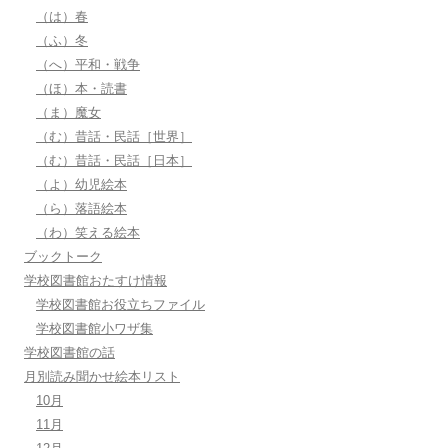
（は）春
（ふ）冬
（へ）平和・戦争
（ほ）本・読書
（ま）魔女
（む）昔話・民話［世界］
（む）昔話・民話［日本］
（よ）幼児絵本
（ら）落語絵本
（わ）笑える絵本
ブックトーク
学校図書館おたすけ情報
学校図書館お役立ちファイル
学校図書館小ワザ集
学校図書館の話
月別読み聞かせ絵本リスト
10月
11月