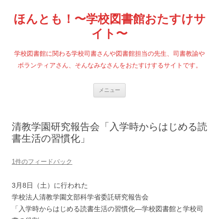
コ
ン
ほんとも！〜学校図書館おたすけサ
テ
ン
ツ
イト〜
へ
ス
キ
学校図書館に関わる学校司書さんや図書館担当の先生、司書教諭や
ッ
プ
ボランティアさん、そんなみなさんをおたすけするサイトです。
メニュー
清教学園研究報告会「入学時からはじめる読
書生活の習慣化」
1件のフィードバック
3月8日（土）に行われた
学校法人清教学園文部科学省委託研究報告会
「入学時からはじめる読書生活の習慣化―学校図書館と学校司