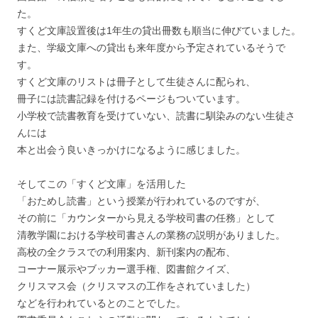
た。
すくど文庫設置後は1年生の貸出冊数も順当に伸びていました。
また、学級文庫への貸出も来年度から予定されているそうで
す。
すくど文庫のリストは冊子として生徒さんに配られ、
冊子には読書記録を付けるページもついています。
小学校で読書教育を受けていない、読書に馴染みのない生徒さ
んには
本と出会う良いきっかけになるように感じました。
そしてこの「すくど文庫」を活用した
「おためし読書」という授業が行われているのですが、
その前に「カウンターから見える学校司書の任務」として
清教学園における学校司書さんの業務の説明がありました。
高校の全クラスでの利用案内、新刊案内の配布、
コーナー展示やブッカー選手権、図書館クイズ、
クリスマス会（クリスマスの工作をされていました）
などを行われているとのことでした。