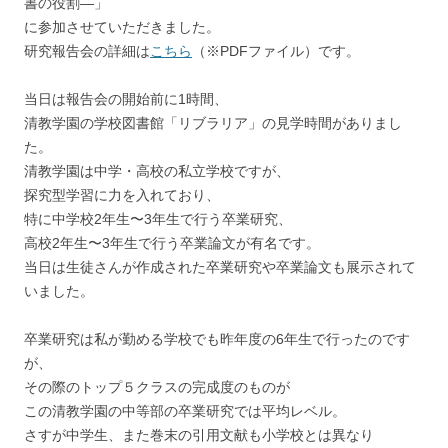
書の役割―」
に参加させていただきました。
研究報告会の詳細は
こちら
（※PDFファイル）です。
当日は報告会の開始前に1時間、
清教学園の学校図書館「リブラリア」の見学時間がありまし
た。
清教学園は中学・高校の私立学校ですが、
探究型学習に力を入れており、
特に中学校2年生〜3年生で行う卒業研究、
高校2年生〜3年生で行う卒業論文が有名です。
当日は生徒さんが作成された卒業研究や卒業論文も展示されて
いました。
卒業研究は私が勤める学校でも昨年度の6年生で行ったのです
が、
その際のトップ５クラスの完成度のものが
この清教学園の中等部の卒業研究では平均レベル。
さすが中学生、また巻末の引用文献も小学校とは異なり