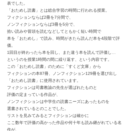
表でした。
「おためし読書」とは総合学習の時間に行われる授業。
フィクションならば2冊を7分間で、
ノンフィクションならば3冊を5分で、
拾い読みや冒頭を読むなどしてともかく短い時間で
本を「おためし」で読み、時間がきたら読んだ本を4段階で評
価。
1回目が終わったら本を回し、また違う本を読んで評価し…
というのを授業1時間の間に繰り返す、という内容です。
この「おためし読書」のために「すくど文庫」から
フィクションの本87冊、ノンフィクション129冊を選び出し
「おためし読書」に使用されています。
フィクションは司書教諭の先生が選ばれたものと
評価の定まっている作品が、
ノンフィクションは中学生の読書ニーズにあったものを
選書されているとのことでした。
リストを見みてみるとフィクションは確かに
ここ数年で評価の高かった作品や何十年も読み継がれている名
作が、