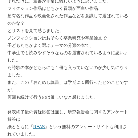
それだけに、選書が非常に難しいように思いました。
フィクション作品はともかく冒頭が面白い作品、
超有名な作品や映画化された作品などを意識して選ばれている
のかな？
とリストを見て感じました。
ノンフィクションはおそらく卒業研究や卒業論文で
子どもたちがよく選ぶテーマの分類の本で、
中学生でも読みやすそうなものを選書されているように思いま
した。
た詩歌の本がどちらにも１冊も入っていないのが少し気になり
ました。
また、この「おためし読書」は学期に１回行ったとのことです
が、
何回も続けて行うのは厳しいなと感じました。
発表終了後の質疑応答は無し、研究報告会に関するアンケート
解答は
紙とともに「
REAS
」という無料のアンケートサイトも利用さ
れていました。