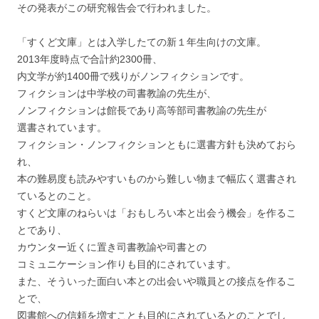
その発表がこの研究報告会で行われました。
「すくど文庫」とは入学したての新１年生向けの文庫。
2013年度時点で合計約2300冊、
内文学が約1400冊で残りがノンフィクションです。
フィクションは中学校の司書教諭の先生が、
ノンフィクションは館長であり高等部司書教諭の先生が
選書されています。
フィクション・ノンフィクションともに選書方針も決めておら
れ、
本の難易度も読みやすいものから難しい物まで幅広く選書され
ているとのこと。
すくど文庫のねらいは「おもしろい本と出会う機会」を作るこ
とであり、
カウンター近くに置き司書教諭や司書との
コミュニケーション作りも目的にされています。
また、そういった面白い本との出会いや職員との接点を作るこ
とで、
図書館への信頼を増すことも目的にされているとのことでし