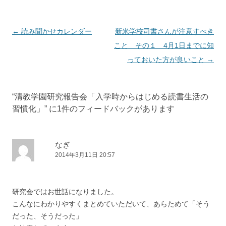
投
←
読み聞かせカレンダー
新米学校司書さんが注意すべき
稿
こと その１ 4月1日までに知
ナ
っておいた方が良いこと
→
ビ
ゲ
“
清教学園研究報告会「入学時からはじめる読書生活の
ー
習慣化」
” に1件のフィードバックがあります
シ
ョ
ン
なぎ
2014年3月11日 20:57
研究会ではお世話になりました。
こんなにわかりやすくまとめていただいて、あらためて「そう
だった、そうだった」