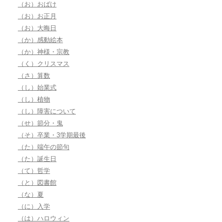
（お）おばけ
（お）お正月
（お）大晦日
（か）感動絵本
（か）神様・宗教
（く）クリスマス
（さ）算数
（し）始業式
（し）植物
（し）障害について
（せ）節分・鬼
（そ）卒業・3学期最後
（た）端午の節句
（た）誕生日
（て）哲学
（と）図書館
（な）夏
（に）入学
（は）ハロウィン