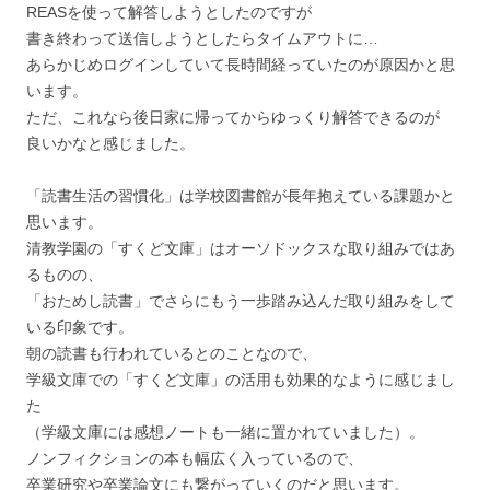
REASを使って解答しようとしたのですが
書き終わって送信しようとしたらタイムアウトに…
あらかじめログインしていて長時間経っていたのが原因かと思
います。
ただ、これなら後日家に帰ってからゆっくり解答できるのが
良いかなと感じました。
「読書生活の習慣化」は学校図書館が長年抱えている課題かと
思います。
清教学園の「すくど文庫」はオーソドックスな取り組みではあ
るものの、
「おためし読書」でさらにもう一歩踏み込んだ取り組みをして
いる印象です。
朝の読書も行われているとのことなので、
学級文庫での「すくど文庫」の活用も効果的なように感じまし
た
（学級文庫には感想ノートも一緒に置かれていました）。
ノンフィクションの本も幅広く入っているので、
卒業研究や卒業論文にも繋がっていくのだと思います。